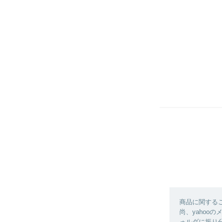
商品に関する
尚、yahoo
ォルダに振り