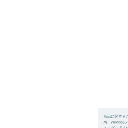
商品に関する
尚、yahoo
ォルダに振り