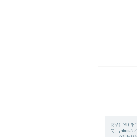
商品に関する
尚、yahoo
ォルダに振り