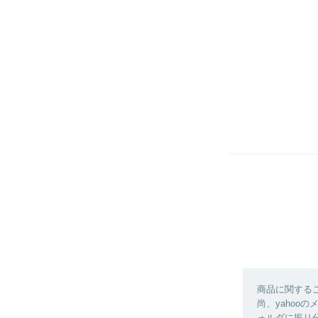
商品に関する
尚、yahoo
ォルダに振り